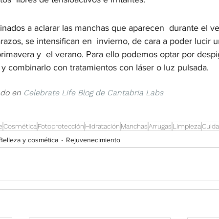
tinados a aclarar las manchas que aparecen  durante el v
zos, se intensifican en  invierno, de cara a poder lucir u
primavera y  el verano. Para ello podemos optar por desp
 y combinarlo con tratamientos con láser o luz pulsada.
ado en 
Celebrate Life Blog de Cantabria Labs
e
Cosmética
Fotoprotección
Hidratación
Manchas
Arrugas
Limpieza
Cuida
Belleza y cosmética
Rejuvenecimiento