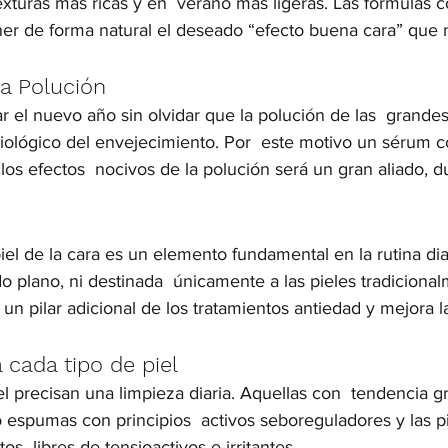
xturas más ricas y en  verano más ligeras. Las fórmulas c
ner de forma natural el deseado “efecto buena cara” que
la Polución
l nuevo año sin olvidar que la polución de las  grandes
siológico del envejecimiento. Por  este motivo un sérum c
os efectos  nocivos de la polución será un gran aliado, d
piel de la cara es un elemento fundamental en la rutina di
 plano, ni destinada  únicamente a las pieles tradicional
s un pilar adicional de los tratamientos antiedad y mejora la
 cada tipo de piel
el precisan una limpieza diaria. Aquellas con  tendencia g
 espumas con principios  activos seboreguladores y las pi
os  libres de tensioactivos e irritantes.