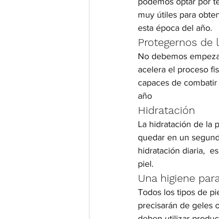
podemos optar por te
muy útiles para obte
esta época del año.
Protegernos de 
No debemos empezar e
acelera el proceso fi
capaces de combatir l
año
Hidratación
La hidratación de la 
quedar en un segundo
hidratación diaria,  e
piel.
Una higiene para
Todos los tipos de pi
precisarán de geles o
deben utilizar product