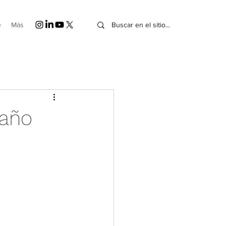
e
Más
 año