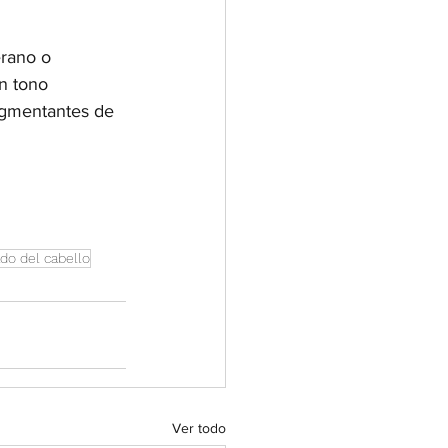
erano o 
n tono 
igmentantes de 
do del cabello
Ver todo