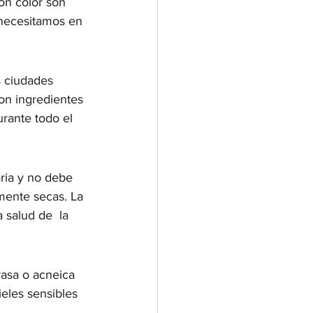
on color son 
 necesitamos en 
 ciudades 
on ingredientes 
urante todo el 
aria y no debe 
mente secas. La 
 salud de  la 
rasa o acneica 
eles sensibles 