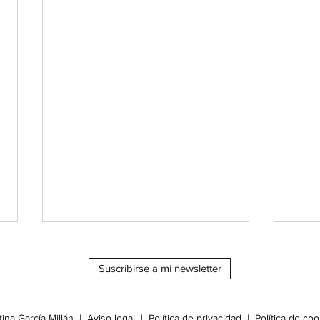
Suscribirse a mi newsletter
tina García Millán
|
Aviso legal
|
Política de privacidad
|
Política de coo