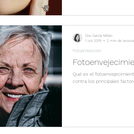
Dra. García Millán
1 oct 2019
2 min de lectura
Fotoprotección
Fotoenvejecimi
Qué es el fotoenvejecimient
contra los principales facto