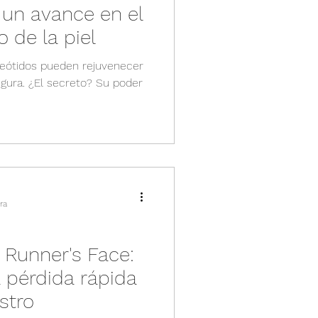
 un avance en el
 de la piel
eótidos pueden rejuvenecer
egura. ¿El secreto? Su poder
ra
Runner's Face:
a pérdida rápida
stro