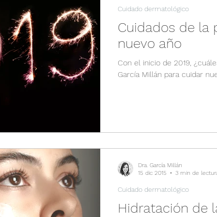
Cuidado dermatológico
Cuidados de la p
nuevo año
Con el inicio de 2019, ¿cuál
García Millán para cuidar nu
Dra. García Millán
15 dic 2015
3 min de lectur
Cuidado dermatológico
Hidratación de la