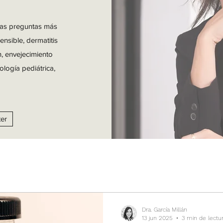
las preguntas más
ensible, dermatitis
n, envejecimiento
ología pediátrica,
ter
Dra. García Millán
13 jun 2025
3 min de lectu