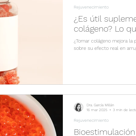
Rejuvenecimiento
¿Es útil suplem
colágeno? Lo que
¿Tomar colágeno mejora la pi
sobre su efecto real en arru
Dra. García Millán
16 mar 2025
3 min de lect
Rejuvenecimiento
Bioestimulación