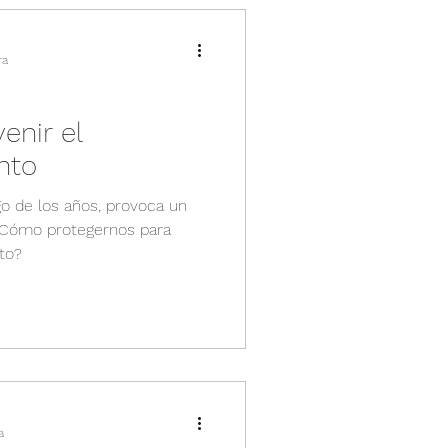
ra
enir el
nto
rgo de los años, provoca un
 ¿Cómo protegernos para
nto?
a