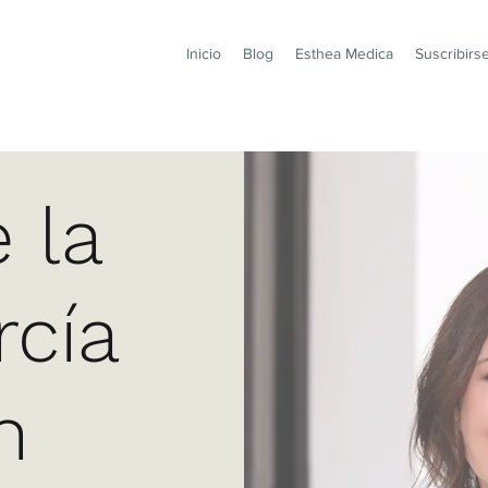
Inicio
Blog
Esthea Medica
Suscribirs
 la
rcía
n