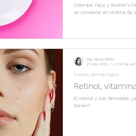
Ozempic Face y Runner's Fa
se convierte en víctima de l
Dra. García Millán
27 ene 2022
2 min de lect
Cuidado dermatológico
Retinol, vitamin
El retinol y sus derivados, 
tienen?