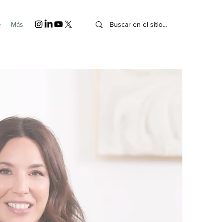
e
Más