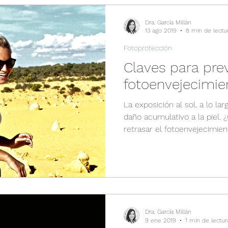
Dra. García Millán
13 ago 2019
8 min de lectu
Fotoprotección
Claves para prev
fotoenvejecimie
La exposición al sol, a lo la
daño acumulativo a la piel.
retrasar el fotoenvejecimie
Dra. García Millán
9 ene 2019
1 min de lectur