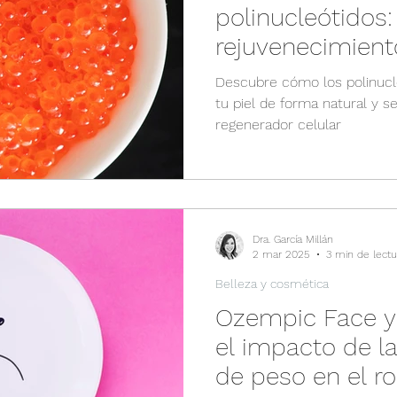
polinucleótidos:
rejuvenecimiento
Descubre cómo los polinucl
tu piel de forma natural y s
regenerador celular
Dra. García Millán
2 mar 2025
3 min de lectu
Belleza y cosmética
Ozempic Face y 
el impacto de l
de peso en el ro