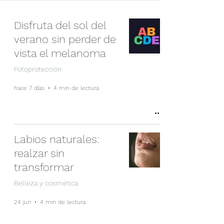
Disfruta del sol del
verano sin perder de
vista el melanoma
Fotoprotección
hace 7 días
4 min de lectura
Labios naturales:
realzar sin
transformar
Belleza y cosmética
24 jun
4 min de lectura