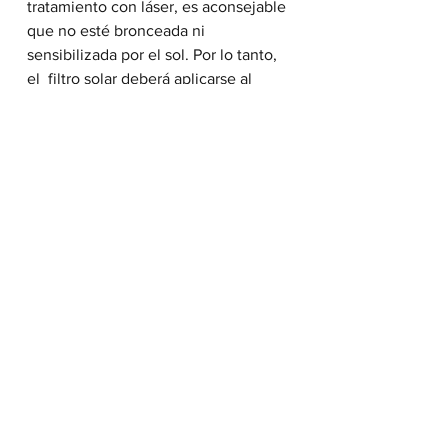
tratamiento con láser, es aconsejable 
que no esté bronceada ni 
sensibilizada por el sol. Por lo tanto, 
el  filtro solar deberá aplicarse al 
menos 2 semanas antes del  
procedimiento.
Los filtros solares que contienen 
pigmentos de color, aportan el  
beneficio de poder camuflar las 
marcas resultantes del tratamiento,  
ayudando al paciente a incorporarse 
antes a su vida normal y además  
previamente al tratamiento pueden 
disimular aquellas imperfecciones  
deseadas a la vez que se prepara la 
piel para el procedimiento.
Originalmente publicado en 
Celebrate 
Life Blog de Cantabria Labs