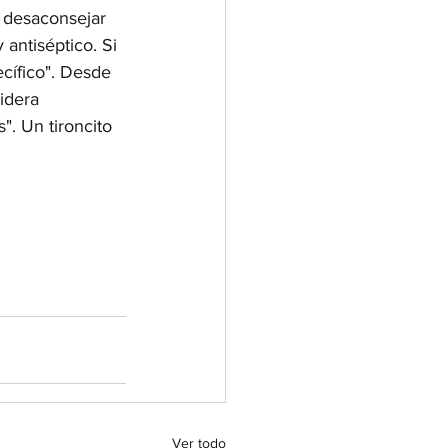
s desaconsejar 
antiséptico. Si 
ecífico". Desde 
idera 
". Un tironcito 
Ver todo