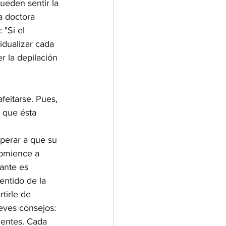
eden sentir la 
a doctora 
 "Si el 
dualizar cada 
r la depilación 
feitarse. Pues, 
 que ésta 
perar a que su 
comience a 
tante es 
entido de la 
tirle de 
eves consejos: 
gentes. Cada 