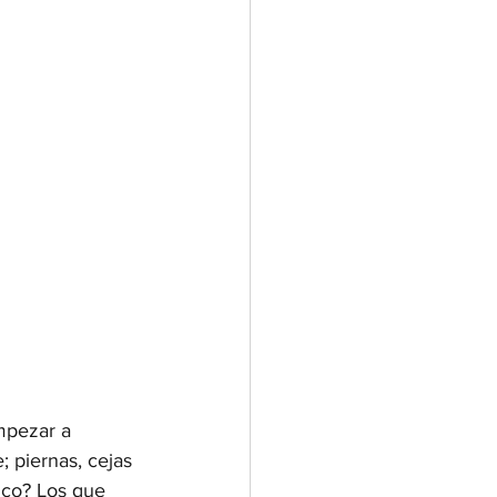
mpezar a 
e; piernas, cejas 
ico? Los que 