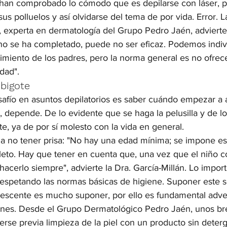
an comprobado lo cómodo que es depilarse con láser, pu
sus polluelos y así olvidarse del tema de por vida. Error. L
n, experta en dermatología del Grupo Pedro Jaén, advierte:
no se ha completado, puede no ser eficaz. Podemos indivi
miento de los padres, pero la norma general es no ofrece
dad".
bigote
safío en asuntos depilatorios es saber cuándo empezar a a
 depende. De lo evidente que se haga la pelusilla y de lo
e, ya de por sí molesto con la vida en general. 
a no tener prisa: "No hay una edad mínima; se impone es
leto. Hay que tener en cuenta que, una vez que el niño 
 hacerlo siempre", advierte la Dra. García-Millán. Lo impor
respetando las normas básicas de higiene. Suponer este s
escente es mucho suponer, por ello es fundamental adver
ciones. Desde el Grupo Dermatológico Pedro Jaén, unos br
erse previa limpieza de la piel con un producto sin deter