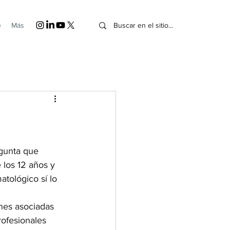
e
Más
gunta que 
 los 12 años y 
tológico sí lo 
nes asociadas 
rofesionales 