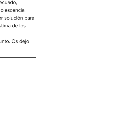
decuado, 
dolescencia.
or solución para 
tima de los 
unto. Os dejo 