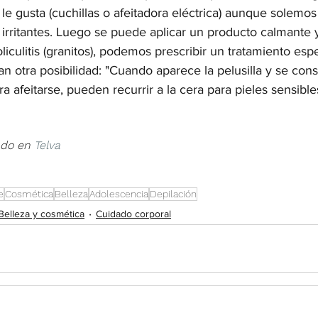
le gusta (cuchillas o afeitadora eléctrica) aunque solemo
 irritantes. Luego se puede aplicar un producto calmante y 
oliculitis (granitos), podemos prescribir un tratamiento esp
 otra posibilidad: "Cuando aparece la pelusilla y se cons
 afeitarse, pueden recurrir a la cera para pieles sensibles
ado en 
Telva
e
Cosmética
Belleza
Adolescencia
Depilación
Belleza y cosmética
Cuidado corporal