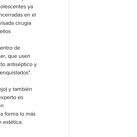
dolescentes ya 
ncerradas en el 
isada cirugía 
ellos 
entro de 
cer, que usen 
o antiséptico y 
 enquistados". 
ejo) y también 
experto es 
en 
la forma lo más 
 estética. 