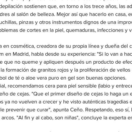
depilación sostienen que, en torno a los trece años, las a
es al salón de belleza. Mejor así que hacerlo en casa, e
chillas, pinzas y otros instrumentos dignos de una improv
oblemas de cortes en la piel, quemaduras, infecciones y v
 en cosmética, creadora de su propia línea y dueña del c
m en Madrid, habla desde su experiencia: "Si lo van a ha
ble que no queme y apliquen después un producto de efect
a formación de granitos rojos y la proliferación de vellos
rbol de té o aloe vera puro en gel son buenas opciones.
cial, recomendamos cera para piel sensible (labio y entrec
seño de cejas. "Que el primer diseño de cejas lo haga un 
s ya no vuelven a crecer y he visto auténticas tragedias 
e prevenir que curar", apunta Ceño. Respetando, eso sí, 
 arcos. "Al fin y al cabo, son niñas", concluye la experta en