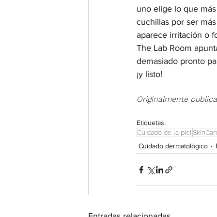
uno elige lo que más 
cuchillas por ser más
aparece irritación o f
The Lab Room apuntan
demasiado pronto para
¡y listo!
Originalmente public
Etiquetas:
Cuidado de la piel
SkinCar
Cuidado dermatológico
Entradas relacionadas