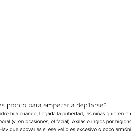
es pronto para empezar a depilarse?
adre-hija cuando, llegada la pubertad, las niñas quieren e
poral (y, en ocasiones, el facial). Axilas e ingles por higien
 ¿Hay que apoyarlas si ese vello es excesivo o poco armón