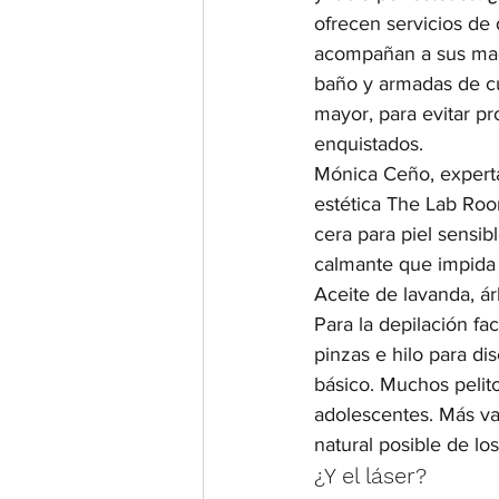
ofrecen servicios de 
acompañan a sus madr
baño y armadas de cu
mayor, para evitar pr
enquistados.
Mónica Ceño, experta
estética The Lab Roo
cera para piel sensi
calmante que impida l
Aceite de lavanda, á
Para la depilación fa
pinzas e hilo para di
básico. Muchos pelito
adolescentes. Más val
natural posible de los
¿Y el láser?