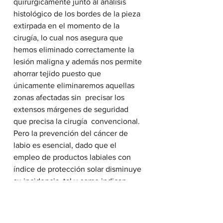
quirúrgicamente junto al análisis 
histológico de los bordes de la pieza 
extirpada en el momento de la 
cirugía, lo cual nos asegura que 
hemos eliminado correctamente la 
lesión maligna y además nos permite 
ahorrar tejido puesto que 
únicamente eliminaremos aquellas 
zonas afectadas sin  precisar los 
extensos márgenes de seguridad 
que precisa la cirugía  convencional. 
Pero la prevención del cáncer de 
labio es esencial, dado que el 
empleo de productos labiales con 
índice de protección solar disminuye 
su incidencia, tal y como indican 
diversos estudios. Aún es  común 
escuchar en la consulta cómo los 
pacientes que aplican filtro  solar en 