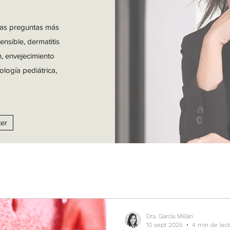
las preguntas más
ensible, dermatitis
n, envejecimiento
ología pediátrica,
ter
Dra. García Millán
10 sept 2025
4 min de lect