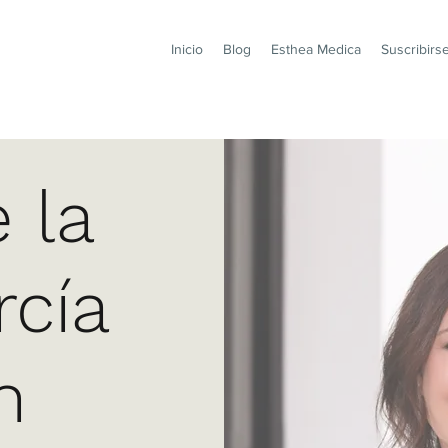
Inicio
Blog
Esthea Medica
Suscribirs
 la
rcía
n