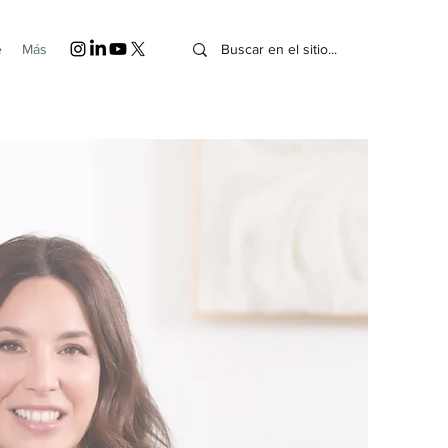
e
Más