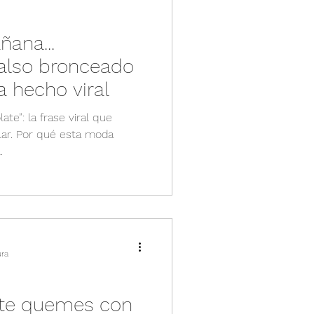
ana...
also bronceado
a hecho viral
e”: la frase viral que
ar. Por qué esta moda
.
ura
 te quemes con