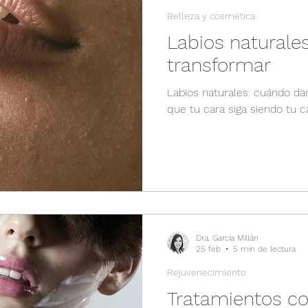
Belleza y cosmética
Labios naturales
transformar
Labios naturales: cuándo da
que tu cara siga siendo tu c
Dra. García Millán
25 feb
5 min de lectura
Rejuvenecimiento
Tratamientos con 