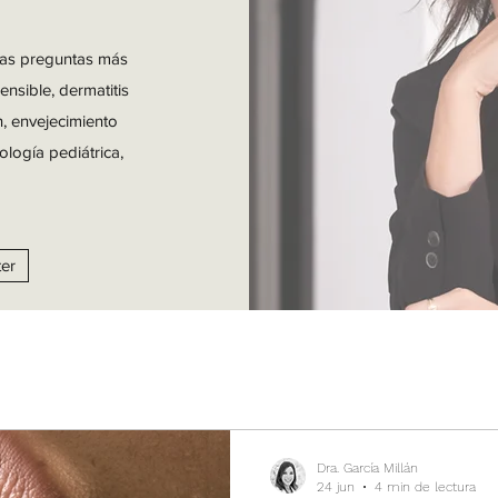
las preguntas más
ensible, dermatitis
n, envejecimiento
ología pediátrica,
ter
Dra. García Millán
24 jun
4 min de lectura