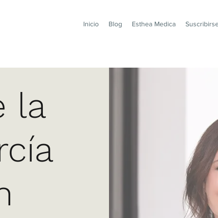
Inicio
Blog
Esthea Medica
Suscribirs
 la
rcía
n