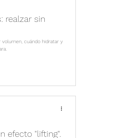
: realzar sin
r volumen, cuándo hidratar y
ara.
efecto "lifting".