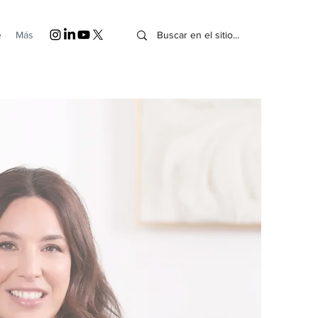
e
Más