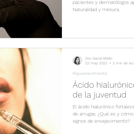
pacientes y dermatólogos a
Naturalidad y mesura.
Dra. García Millán
22 may 2022
2 min de lec
Rejuvenecimiento
Ácido hialurónic
de la juventud
El ácido hialurónico fortalec
de arrugas. ¿Qué es y cómo 
signos de envejecimiento?